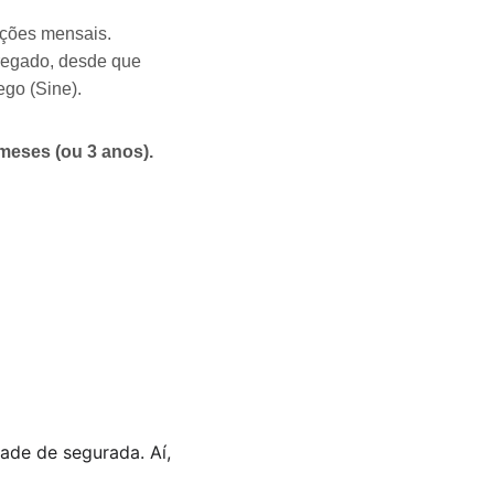
ições mensais.
regado, desde que 
go (Sine).
meses (ou 3 anos).
ade de segurada. Aí, 