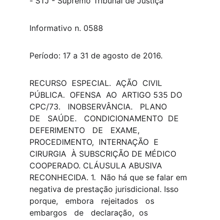
- STJ - Supremo Tribunal de Justiça
Informativo n. 0588
Período: 17 a 31 de agosto de 2016.
​RECURSO  ESPECIAL.  AÇÃO  CIVIL  
PÚBLICA.  OFENSA  AO  ARTIGO 535 DO 
CPC/73.   INOBSERVÂNCIA.   PLANO   
DE   SAÚDE.   CONDICIONAMENTO  DE 
DEFERIMENTO   DE   EXAME,  
PROCEDIMENTO,  INTERNAÇÃO  E  
CIRURGIA  À SUBSCRIÇÃO DE MÉDICO 
COOPERADO. CLÁUSULA ABUSIVA 
RECONHECIDA. 1.  Não há que se falar em 
negativa de prestação jurisdicional. Isso 
porque,   embora   rejeitados   os   
embargos   de   declaração,  os 