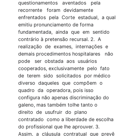
questionamentos   aventados   pela   
recorrente   foram  devidamente 
enfrentados  pela  Corte  estadual,  a qual 
emitiu pronunciamento de forma  
fundamentada,  ainda  que  em  sentido  
contrário à pretensão recursal. 2.  A  
realização  de  exames,  internações  e  
demais procedimentos hospitalares   não   
pode   ser  obstada  aos  usuários  
cooperados, exclusivamente  pelo  fato  
de  terem  sido  solicitados  por médico 
diverso  daqueles  que  compõem  o  
quadro  da  operadora, pois isso 
configura não apenas discriminação do 
galeno, mas também tolhe tanto o  
direito  de  usufruir  do  plano  
contratado  como a liberdade de escolha 
do profissional que lhe aprouver. 3.  
Assim,  a  cláusula  contratual  que  prevê  