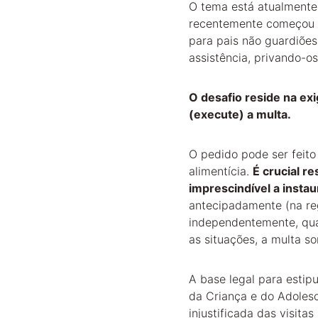
O tema está atualmente 
recentemente começou a 
para pais não guardiões 
assistência, privando-o
O desafio reside na exi
(execute) a multa.
O pedido pode ser feito
alimentícia. 
É crucial re
imprescindível a instau
antecipadamente (na re
independentemente, qua
as situações, a multa s
A base legal para estip
da Criança e do Adolesc
injustificada das visita