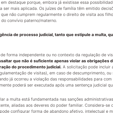
em destaque porque, embora já existisse essa possibilidade
ser mais aplicada. Os juízes de família têm emitido decis
que não cumprem regularmente o direito de visita aos filhos
s do convívio paterno/materno.
gência de processo judicial, tanto que estipule a multa, q
 de forma independente ou no contexto da regulação de vis
ssaltar que não é suficiente apenas violar as obrigações de
ração do procedimento judicial.
 A solicitação pode incluir
gulamentação de visitas), em caso de descumprimento, ou s
ndo já ocorreu a violação das responsabilidades para com
omente poderá ser executada após uma sentença judicial qu
ular a multa está fundamentada nas sanções administrativas
ente, aliadas aos deveres do poder familiar. Considera-se 
s pode configurar forma de abandono afetivo, intelectual e m