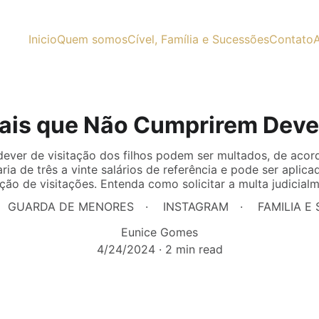
Inicio
Quem somos
Cível, Família e Sucessões
Contato
A
Pais que Não Cumprirem Dever
ever de visitação dos filhos podem ser multados, de acor
ria de três a vinte salários de referência e pode ser apli
ção de visitações. Entenda como solicitar a multa judicialm
GUARDA DE MENORES
INSTAGRAM
FAMILIA E
Eunice Gomes
4/24/2024
2 min read