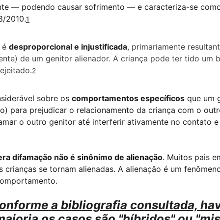
nte — podendo causar sofrimento — e caracteriza-se como
8/2010.
1
 é 
desproporcional e injustificada
, primariamente resultant
ente) de um genitor alienador. A criança pode ter tido um
ejeitado.
2
siderável sobre os 
comportamentos específicos
 que um g
o) para prejudicar o relacionamento da criança com o outro 
amar o outro genitor até interferir ativamente no contato e
ra difamação não é sinônimo de alienação
. Muitos pais e
s crianças se tornam alienadas. A alienação é um fenômen
comportamento.
forme a bibliografia consultada, have
maioria os 
casos são "híbridos" ou "mis