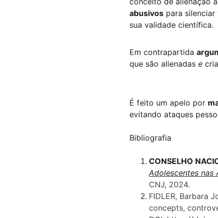
conceito de alienação
abusivos
 para silencia
sua validade científica. 
Em contrapartida 
argu
que são alienadas 
e
 cri
É feito um apelo por 
ma
evitando ataques pessoa
Bibliografia
CONSELHO NACION
Adolescentes nas 
CNJ, 2024. 
FIDLER, Barbara Jo
concepts, controv