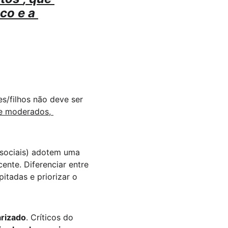
o e a 
s/filhos não deve ser 
e moderados, 
s sociais) adotem uma 
ente. Diferenciar entre 
pitadas e priorizar o 
arizado
. Críticos do 