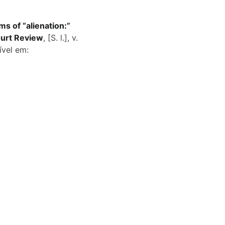
 of “alienation:” 
ourt Review
, [S. l.], v. 
ível em: 