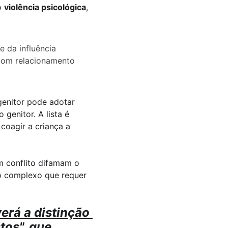
 
violência psicológica
, 
e da influência 
 bom relacionamento 
enitor pode adotar 
genitor. A lista é 
 coagir a criança a 
m conflito difamam o 
o complexo que requer 
rá a distinção 
tos"
, que 