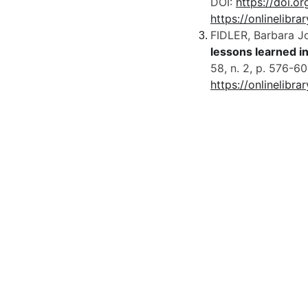
DOI: 
https://doi.or
https://onlinelibra
FIDLER, Barbara Jo
lessons learned i
58, n. 2, p. 576-60
https://onlinelibra