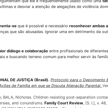
 argumentam que ele é frequentemente usado como uma 
tát
r vítimas e desviar a atenção de alegações de violência dom
 
menta-se 
que é possível e necessário 
reconhecer ambas a
anças que são abusadas. Ignorar uma em detrimento da outra
ior diálogo e colaboração
 entre profissionais de diferente
is e buscando terreno comum para melhor servir às famíli
AL DE JUSTIÇA (Brasil).
Protocolo para o Depoimento E
Ações de Família em que se Discuta Alienação Parental
. 
Ver
; BALA, Nicholas. Children resisting post-separation contac
ersies, and conundrums. 
Family Court Review
, [S. l.], v. 48