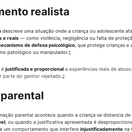
ento realista
a
 descreve uma situação onde a criança ou adolescente af
s e reais
 — como violência, negligência ou falta de proteç
ecanismo de defesa psicológico
, que protege crianças e
omo patológico ou manipulador.
1
 é 
justificada e proporcional
 a experiências reais de abuso
 parte do genitor rejeitado.
2
 parental
enação parental acontece quando a criança se distancia d
vel
, ou quando a justificativa apresentada é desproporciona
de um comportamento que interfere 
injustificadamente
 na