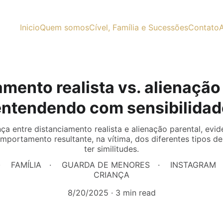
Inicio
Quem somos
Cível, Família e Sucessões
Contato
A
mento realista vs. alienação
entendendo com sensibilidad
nça entre distanciamento realista e alienação parental, ev
comportamento resultante, na vítima, dos diferentes tipos de
ter similitudes.
FAMÍLIA
GUARDA DE MENORES
INSTAGRAM
CRIANÇA
8/20/2025
3 min read