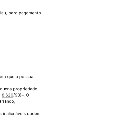
ial), para pagamento 
 em que a pessoa 
Pequena propriedade 
 
8.629
/93)–. O 
ariando, 
s inalienáveis podem 