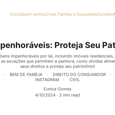
Inicio
Quem somos
Cível, Família e Sucessões
Contato
A
penhoráveis: Proteja Seu Pa
ens impenhoráveis por lei, incluindo imóveis residenciais, 
s exceções que permitem a penhora, como dívidas alimen
seus direitos e proteja seu patrimônio!
BEM DE FAMÍLIA
DIREITO DO CONSUMIDOR
INSTAGRAM
CIVIL
Eunice Gomes
4/10/2024
3 min read